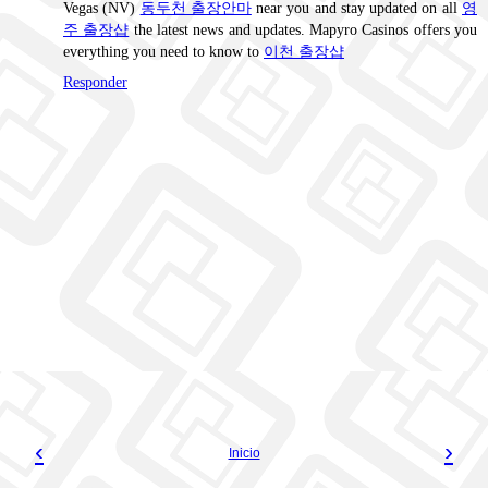
Vegas (NV)
동두천 출장안마
near you and stay updated on all
영
주 출장샵
the latest news and updates. Mapyro Casinos offers you
everything you need to know to
이천 출장샵
Responder
‹
›
Inicio